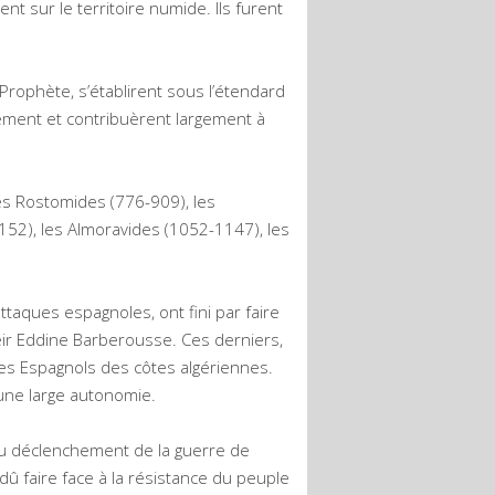
 sur le territoire numide. Ils furent
ophète, s’établirent sous l’étendard
vement et contribuèrent largement à
les Rostomides (776-909), les
52), les Almoravides (1052-1147), les
attaques espagnoles, ont fini par faire
eir Eddine Barberousse. Ces derniers,
es Espagnols des côtes algériennes.
’une large autonomie.
’au déclenchement de la guerre de
dû faire face à la résistance du peuple