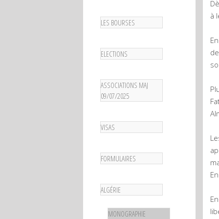
Dè
à 
LES BOURSES
En
de
ELECTIONS
so
ASSOCIATIONS MAJ
Pl
09/07/2025
Fa
Al
VISAS
Le
ap
FORMULAIRES
ma
En
ALGÉRIE
En
li
MONOGRAPHIE