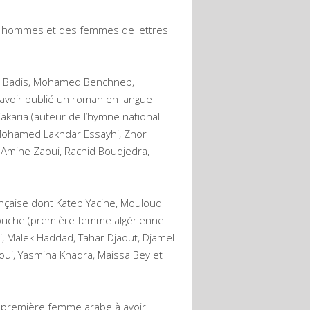
des hommes et des femmes de lettres
en Badis, Mohamed Benchneb,
 avoir publié un roman en langue
karia (auteur de l’hymne national
Mohamed Lakhdar Essayhi, Zhor
 Amine Zaoui, Rachid Boudjedra,
nçaise dont Kateb Yacine, Mouloud
ouche (première femme algérienne
, Malek Haddad, Tahar Djaout, Djamel
oui, Yasmina Khadra, Maissa Bey et
la première femme arabe à avoir