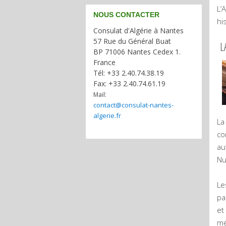
L’
NOUS CONTACTER
hi
Consulat d'Algérie à Nantes
57 Rue du Général Buat
LA
BP 71006 Nantes Cedex 1.
France
Tél: +33 2.40.74.38.19
Fax: +33 2.40.74.61.19
Mail:
contact@consulat-nantes-
algerie.fr
La
co
au
Nu
Le
pa
et
mé