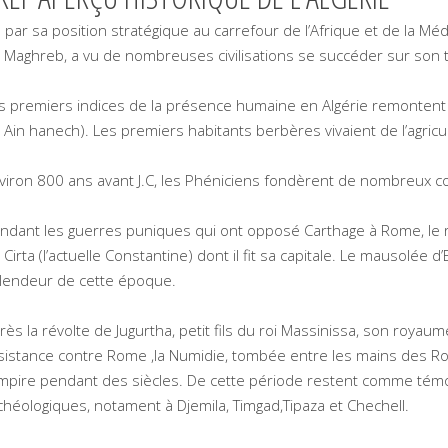
 par sa position stratégique au carrefour de l’Afrique et de la Médi
 Maghreb, a vu de nombreuses civilisations se succéder sur son te
s premiers indices de la présence humaine en Algérie remontent 
 Ain hanech). Les premiers habitants berbères vivaient de l’agricu
viron 800 ans avant J.C, les Phéniciens fondèrent de nombreux co
ndant les guerres puniques qui ont opposé Carthage à Rome, le r
 Cirta (l’actuelle Constantine) dont il fit sa capitale. Le mausolée 
lendeur de cette époque.
rès la révolte de Jugurtha, petit fils du roi Massinissa, son roya
sistance contre Rome ,la Numidie, tombée entre les mains des Rom
empire pendant des siècles. De cette période restent comme té
chéologiques, notament à Djemila, Timgad,Tipaza et Chechell.