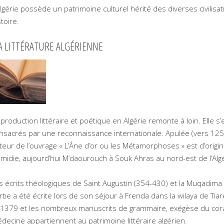
Algérie possède un patrimoine culturel hérité des diverses civilisa
stoire.
 LITTÉRATURE ALGÉRIENNE
 production littéraire et poétique en Algérie remonte à loin. Elle s
nsacrés par une reconnaissance internationale. Apulée (vers 125 
teur de l’ouvrage « L’Âne d’or ou les Métamorphoses » est d’origi
midie, aujourd’hui M’daourouch à Souk Ahras au nord-est de l’Algé
s écrits théologiques de Saint Augustin (354-430) et la Muqadima 
rtie a été écrite lors de son séjour à Frenda dans la wilaya de Tiar
 1379 et les nombreux manuscrits de grammaire, exégèse du coran
decine appartiennent au patrimoine littéraire algérien.