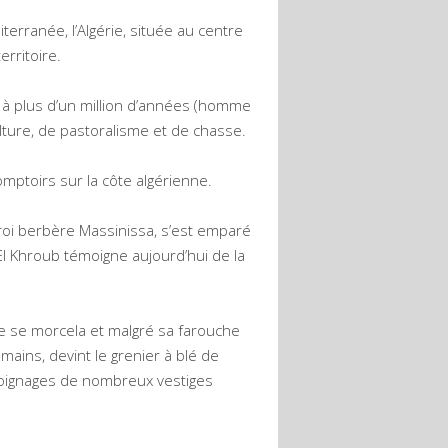
terranée, l’Algérie, située au centre
rritoire.
à plus d’un million d’années (homme
lture, de pastoralisme et de chasse.
mptoirs sur la côte algérienne.
oi berbère Massinissa, s’est emparé
d’El Khroub témoigne aujourd’hui de la
ume se morcela et malgré sa farouche
ains, devint le grenier à blé de
moignages de nombreux vestiges