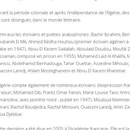
rant la période coloniale et après l’indépendance de l’Algérie, 
 sont distingués dans le monde littéraire.
rmi eux les écrivains et poètes arabophones: Bachir Ibrahimi, B
ubarek El Mili, Ahmed Rédha Houhou (premier écrivain algérien à
abe en 1947), Abou El Kacem Sadallah, Aboulaïd Doudou, Moufdi Za
ssaman, composé en prison en 1955), Mohamed Laid Al Khalifa, 
nissi, Abdelhamid Benhadouga, Tahar Ouettar, Azzedine Mihoubi,
assini Laredj, Ahlam Mosteghanemi et Abou El Kacem Khammar.
Algérie compte également de nombreux écrivains d’expression fra
raoun, Mohamed Dib, Frantz Omar Fanon, Marie Louise Taos Amr
mancière, avec Jacinthe noire , publié en 1947), Mouloud Mammeri
rani, Rachid Boudjedra, Rachid Mimouni, Ouassini Laredj, Amin Za
sia Djebbar.
tte dernière a été élue en 2005 à l’Académie française. Elle est 