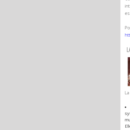
in
es
Po
ht
L
La
sy
mu
El