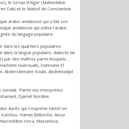
r), le Sa’naa d’Alger (Mahieddine
im Dali) et le Malouf de Constantine
que arabo-andalouse qui a fait son
sique andalouse qui utilise l’arabe
égnée du langage populaire.
e dans les quartiers populaires
e dans la langue populaire, dialecte de
be) par des maîtres parmi lesquels :
 Hachemi Guerouabi, Dahmane El
hi, Abderrahmane Koubi, Abdelmadjid
 zendali . Parmi ses interprètes
 Mohamed, Djamel Nordine.
 des Aurès qui s‘exprime tantôt en
f : Katchou, Hamid Belbeche, Aissa
, Nacreddine Hora, Massinissa.