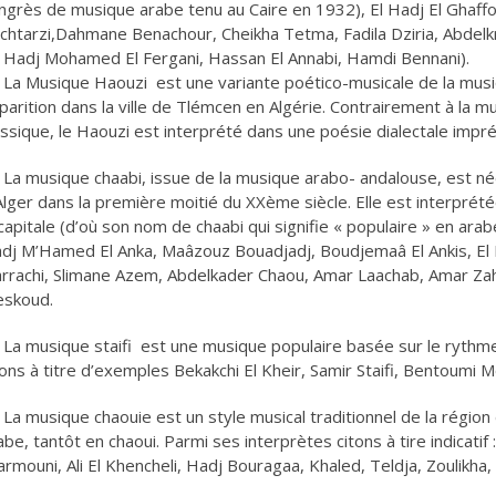
ngrès de musique arabe tenu au Caire en 1932), El Hadj El Ghaffou
chtarzi,Dahmane Benachour, Cheikha Tetma, Fadila Dziria, Abdelkr
l Hadj Mohamed El Fergani, Hassan El Annabi, Hamdi Bennani).
La Musique Haouzi est une variante poético-musicale de la musi
parition dans la ville de Tlémcen en Algérie. Contrairement à la mu
assique, le Haouzi est interprété dans une poésie dialectale impr
La musique chaabi, issue de la musique arabo- andalouse, est né
Alger dans la première moitié du XXème siècle. Elle est interprété
 capitale (d’où son nom de chaabi qui signifie « populaire » en ara
dj M’Hamed El Anka, Maâzouz Bouadjadj, Boudjemaâ El Ankis, El
rrachi, Slimane Azem, Abdelkader Chaou, Amar Laachab, Amar Za
skoud.
La musique staifi est une musique populaire basée sur le rythme
tons à titre d’exemples Bekakchi El Kheir, Samir Staifi, Bentoumi
La musique chaouie est un style musical traditionnel de la région
abe, tantôt en chaoui. Parmi ses interprètes citons à tire indicati
armouni, Ali El Khencheli, Hadj Bouragaa, Khaled, Teldja, Zoulikha