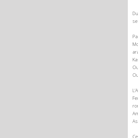
Du
se
Pa
Mo
ar
Ka
Ou
Ou
L’
Fe
ro
Am
As
Ce