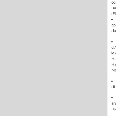
co
Ba
(E
ap
cl
d’
la
Ha
Ha
Me
ci
ar
Dj