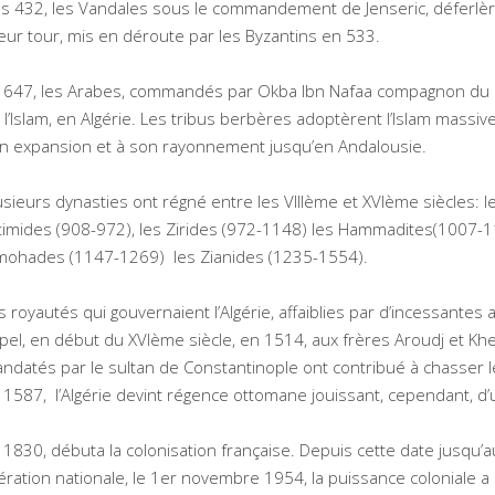
s 432, les Vandales sous le commandement de Jenseric, déferlèrent
leur tour, mis en déroute par les Byzantins en 533.
 647, les Arabes, commandés par Okba Ibn Nafaa compagnon du Pr
 l’Islam, en Algérie. Les tribus berbères adoptèrent l’Islam massi
n expansion et à son rayonnement jusqu’en Andalousie.
usieurs dynasties ont régné entre les VIIIème et XVIème siècles: 
timides (908-972), les Zirides (972-1148) les Hammadites(1007-11
mohades (1147-1269) les Zianides (1235-1554).
s royautés qui gouvernaient l’Algérie, affaiblies par d’incessantes 
pel, en début du XVIème siècle, en 1514, aux frères Aroudj et Kh
ndatés par le sultan de Constantinople ont contribué à chasser l
 1587, l’Algérie devint régence ottomane jouissant, cependant, d
 1830, débuta la colonisation française. Depuis cette date jusqu
bération nationale, le 1er novembre 1954, la puissance coloniale a 