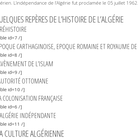
gérien. L’indépendance de l’Algérie fut proclamée le 05 juillet 1962
UELQUES REPÈRES DE L’HISTOIRE DE L’ALGÉRIE
RÉHISTOIRE
able id=7 /]
POQUE CARTHAGINOISE, EPOQUE ROMAINE ET ROYAUME DE
able id=8 /]
AVÈNEMENT DE L’ISLAM
able id=9 /]
AUTORITÉ OTTOMANE
able id=10 /]
 COLONISATION FRANÇAISE
able id=6 /]
ALGÉRIE INDÉPENDANTE
able id=11 /]
A CULTURE ALGÉRIENNE