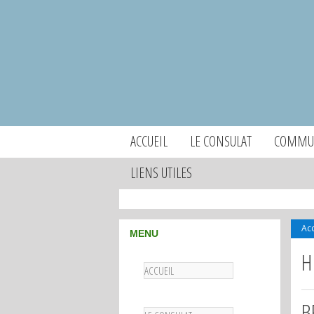
ACCUEIL
LE CONSULAT
COMMUN
LIENS UTILES
Acc
MENU
H
ACCUEIL
B