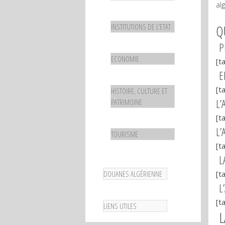
al
INSTITUTIONS DE L’ETAT
Q
P
ECONOMIE
[t
E
[t
HISTOIRE, CULTURE ET
L’
PATRIMOINE
[t
L’
TOURISME
[t
LA
DOUANES ALGÉRIENNE
[t
L’
[t
LIENS UTILES
L