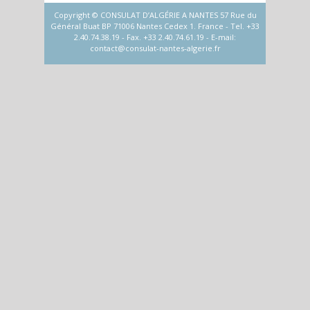
Copyright © CONSULAT D’ALGÉRIE A NANTES 57 Rue du
Général Buat BP 71006 Nantes Cedex 1. France - Tel. +33
2.40.74.38.19 - Fax. +33 2.40.74.61.19 - E-mail:
contact@consulat-nantes-algerie.fr