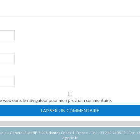
te web dans le navigateur pour mon prochain commentaire.
u Général Buat BP 71006 Nantes Cedex 1. France - Tel. +33 2.40.74.38.19 - Fax. +33
algerie.fr