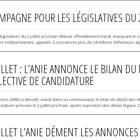
PAGNE POUR LES LÉGISLATIVES DU 2 
gislatives du 2 juillet prochain débute officiellement mardi, marquant le 
stes indépendantes, appelés à convaincre plus de 24 millions d’électeurs algé
UILLET : L’ANIE ANNONCE LE BILAN D
LECTIVE DE CANDIDATURE
ions (ANIE) a dévoilé, mardi dans un communiqué, le bilan du dépôt des do
latives prévues le 2 juillet prochain, après expiration des délais légaux. Co
UILLET L’ANIE DÉMENT LES ANNONCES