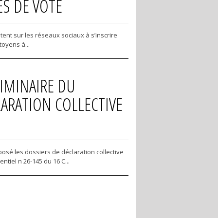
ES DE VOTE
ent sur les réseaux sociaux à s’inscrire
toyens à...
LIMINAIRE DU
LARATION COLLECTIVE
osé les dossiers de déclaration collective
ntiel n 26-145 du 16 C...