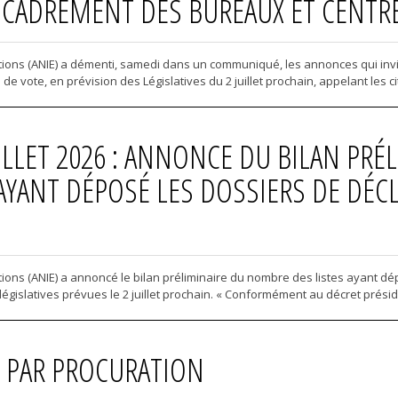
ENCADREMENT DES BUREAUX ET CENTR
tions (ANIE) a démenti, samedi dans un communiqué, les annonces qui invit
 vote, en prévision des Législatives du 2 juillet prochain, appelant les ci
UILLET 2026 : ANNONCE DU BILAN PRÉ
AYANT DÉPOSÉ LES DOSSIERS DE DÉC
ions (ANIE) a annoncé le bilan préliminaire du nombre des listes ayant dép
égislatives prévues le 2 juillet prochain. « Conformément au décret préside
 PAR PROCURATION