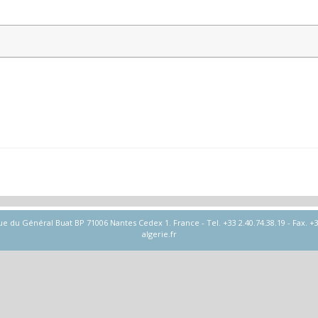
u Général Buat BP 71006 Nantes Cedex 1. France - Tel. +33 2.40.74.38.19 - Fax. +33
algerie.fr