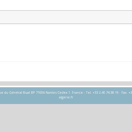
u Général Buat BP 71006 Nantes Cedex 1. France - Tel. +33 2.40.74.38.19 - Fax. +33
algerie.fr