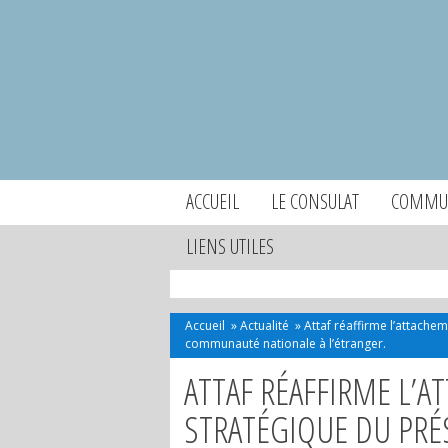
ACCUEIL
LE CONSULAT
COMMUN
LIENS UTILES
Accueil
»
Actualité
»
Attaf réaffirme l’attache
communauté nationale à l’étranger.
ATTAF RÉAFFIRME L’A
STRATÉGIQUE DU PRÉ