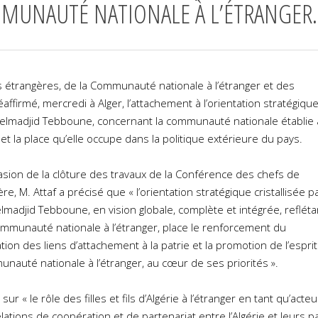
MUNAUTÉ NATIONALE À L’ÉTRANGER.
res étrangères, de la Communauté nationale à l’étranger et des
éaffirmé, mercredi à Alger, l’attachement à l’orientation stratégiqu
delmadjid Tebboune, concernant la communauté nationale établie 
e et la place qu’elle occupe dans la politique extérieure du pays.
asion de la clôture des travaux de la Conférence des chefs de
e, M. Attaf a précisé que « l’orientation stratégique cristallisée p
lmadjid Tebboune, en vision globale, complète et intégrée, refléta
 communauté nationale à l’étranger, place le renforcement du
ion des liens d’attachement à la patrie et la promotion de l’esprit
nauté nationale à l’étranger, au cœur de ses priorités ».
sur « le rôle des filles et fils d’Algérie à l’étranger en tant qu’acte
ations de coopération et de partenariat entre l’Algérie et leurs p