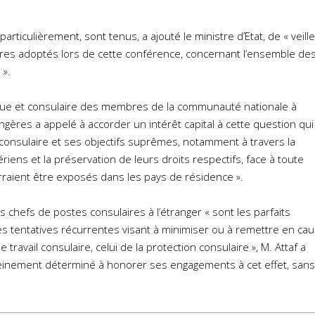
rticulièrement, sont tenus, a ajouté le ministre d’Etat, de « veille
aires adoptés lors de cette conférence, concernant l’ensemble de
».
dique et consulaire des membres de la communauté nationale à
rangères a appelé à accorder un intérêt capital à cette question qui
 consulaire et ses objectifs suprêmes, notamment à travers la
iens et la préservation de leurs droits respectifs, face à toute
ourraient être exposés dans les pays de résidence ».
s chefs de postes consulaires à l’étranger « sont les parfaits
s tentatives récurrentes visant à minimiser ou à remettre en ca
 travail consulaire, celui de la protection consulaire », M. Attaf a
einement déterminé à honorer ses engagements à cet effet, sans