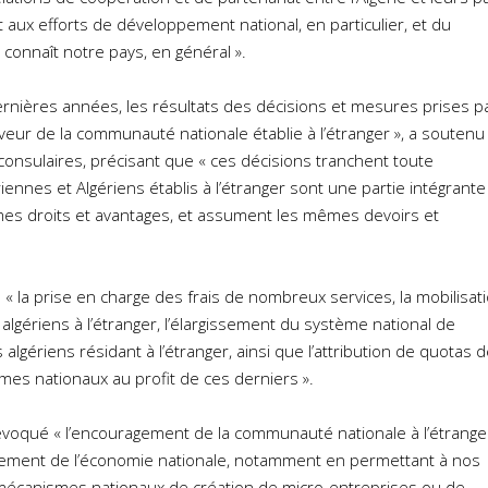
 aux efforts de développement national, en particulier, et du
onnaît notre pays, en général ».
ernières années, les résultats des décisions et mesures prises p
veur de la communauté nationale établie à l’étranger », a soutenu
consulaires, précisant que « ces décisions tranchent toute
iennes et Algériens établis à l’étranger sont une partie intégrante
mes droits et avantages, et assument les mêmes devoirs et
té « la prise en charge des frais de nombreux services, la mobilisat
algériens à l’étranger, l’élargissement du système national de
 algériens résidant à l’étranger, ainsi que l’attribution de quotas d
es nationaux au profit de ces derniers ».
 évoqué « l’encouragement de la communauté nationale à l’étrange
ement de l’économie nationale, notamment en permettant à nos
 mécanismes nationaux de création de micro-entreprises ou de