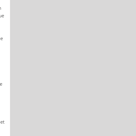
n
ue
re
de
 et