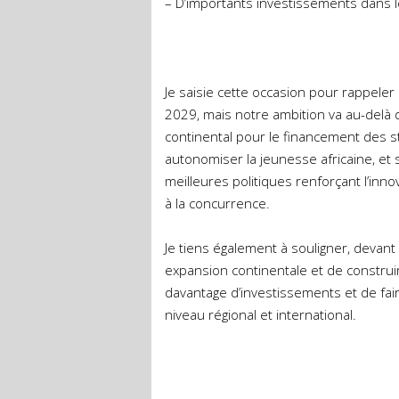
– D’importants investissements dans l
Je saisie cette occasion pour rappele
2029, mais notre ambition va au-delà d
continental pour le financement des st
autonomiser la jeunesse africaine, et 
meilleures politiques renforçant l’inn
à la concurrence.
Je tiens également à souligner, devant
expansion continentale et de construir
davantage d’investissements et de fai
niveau régional et international.