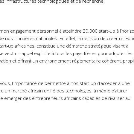
es infrastructures technologiques et de recherche.
r mon engagement personnel à atteindre 20.000 start-up à l’horiz
e nos frontières nationales. En effet, la décision de créer un Fon
art-up africaines, constitue une démarche stratégique visant à
se veut un appel explicite à tous les pays frères pour adopter les
ovation et offrant un environnement réglementaire cohérent, prop
 vous, l’importance de permettre à nos start-up d’accéder à une
e un marché africain unifié des technologies, à même d’attirer
re émerger des entrepreneurs africains capables de rivaliser au