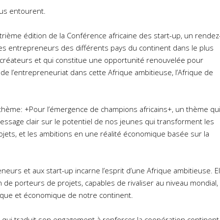
ous entourent.
trième édition de la Conférence africaine des start-up, un rendez
e les entrepreneurs des différents pays du continent dans le plus
créateurs et qui constitue une opportunité renouvelée pour
 de l’entrepreneuriat dans cette Afrique ambitieuse, l’Afrique de
e thème: +Pour l’émergence de champions africains+, un thème qu
message clair sur le potentiel de nos jeunes qui transforment les
ojets, et les ambitions en une réalité économique basée sur la
urs et aux start-up incarne l’esprit d’une Afrique ambitieuse. El
n de porteurs de projets, capables de rivaliser au niveau mondial, 
ique et économique de notre continent.
t qui traduit son engagement à renforcer la coopération continent