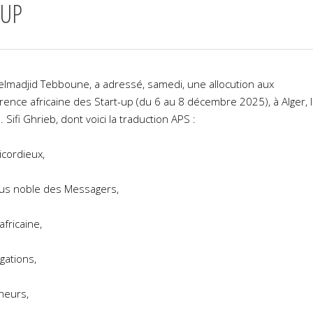
-UP
elmadjid Tebboune, a adressé, samedi, une allocution aux
érence africaine des Start-up (du 6 au 8 décembre 2025), à Alger, 
Sifi Ghrieb, dont voici la traduction APS :
icordieux,
 plus noble des Messagers,
fricaine,
gations,
neurs,