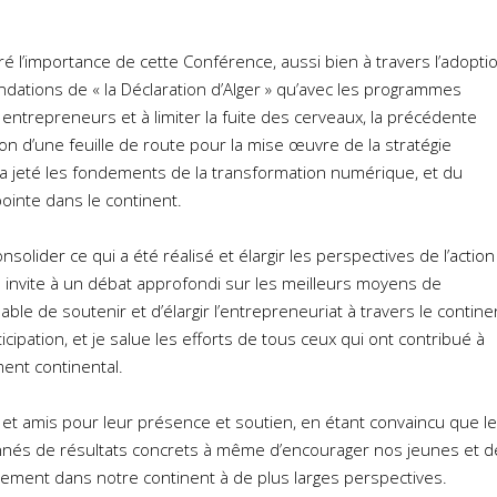
 l’importance de cette Conférence, aussi bien à travers l’adopti
dations de « la Déclaration d’Alger » qu’avec les programmes
ntrepreneurs et à limiter la fuite des cerveaux, la précédente
on d’une feuille de route pour la mise œuvre de la stratégie
 qui a jeté les fondements de la transformation numérique, et du
inte dans le continent.
solider ce qui a été réalisé et élargir les perspectives de l’action
s invite à un débat approfondi sur les meilleurs moyens de
le de soutenir et d’élargir l’entrepreneuriat à travers le contine
icipation, et je salue les efforts de tous ceux qui ont contribué à
ent continental.
 et amis pour leur présence et soutien, en étant convaincu que l
onnés de résultats concrets à même d’encourager nos jeunes et d
ment dans notre continent à de plus larges perspectives.