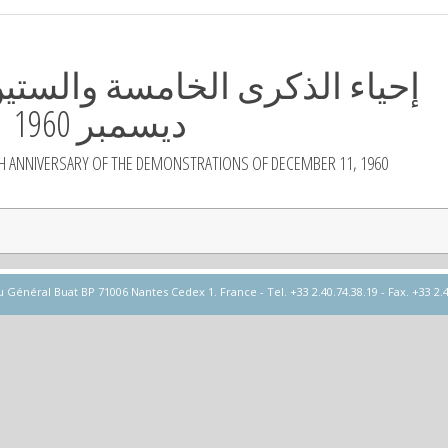
ديسمبر 1960
 ANNIVERSARY OF THE DEMONSTRATIONS OF DECEMBER 11, 1960
éral Buat BP 71006 Nantes Cedex 1. France - Tel. +33 2.40.74.38.19 - Fax. +33 2.40