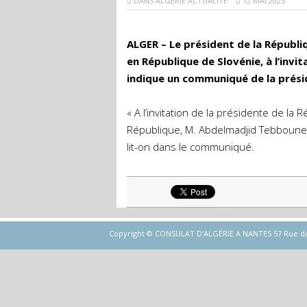
DANS
ALGERIE ACTUALITÉ
12 MAI 2025
ALGER – Le président de la Républi
en République de Slovénie, à l’inv
indique un communiqué de la prési
« A l’invitation de la présidente de la
République, M. Abdelmadjid Tebboune e
lit-on dans le communiqué.
Copyright © CONSULAT D’ALGÉRIE A NANTES 57 Rue du Gén