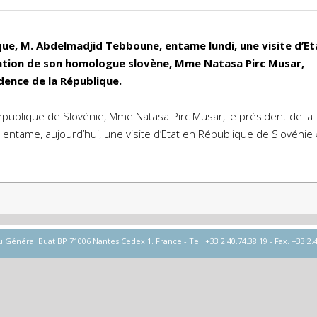
que, M. Abdelmadjid Tebboune, entame lundi, une visite d’Et
itation de son homologue slovène, Mme Natasa Pirc Musar,
dence de la République.
 République de Slovénie, Mme Natasa Pirc Musar, le président de la
ntame, aujourd’hui, une visite d’Etat en République de Slovénie »
éral Buat BP 71006 Nantes Cedex 1. France - Tel. +33 2.40.74.38.19 - Fax. +33 2.40