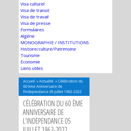
Visa culturel
Visa de transit
Visa de travail
Visa de presse
Formulaires
Algérie
MONOGRAPHIE / INSTITUTIONS
Histoire/culture/Patrimoine
Tourisme
Economie
Liens utiles
Accueil
»
Actualité
»
Célébration du
60 ème Anniversaire de
l’Independance 05 juillet 1962-2022
CÉLÉBRATION DU 60 ÈME
ANNIVERSAIRE DE
L’INDEPENDANCE 05
JUILLET 1962-2022