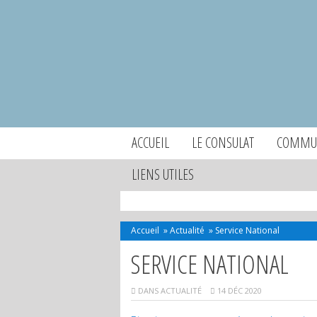
ACCUEIL
LE CONSULAT
COMMUN
LIENS UTILES
Accueil
»
Actualité
»
Service National
SERVICE NATIONAL
DANS
ACTUALITÉ
14 DÉC 2020