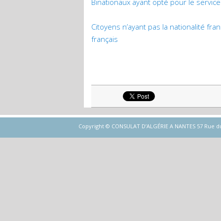
Binationaux ayant opté pour le service 
Citoyens n’ayant pas la nationalité fra
français
Copyright © CONSULAT D’ALGÉRIE A NANTES 57 Rue du Gén