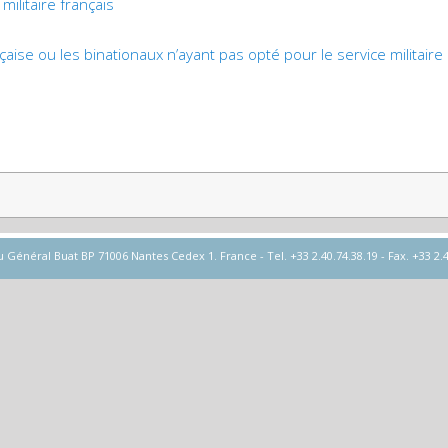
militaire français
nçaise ou les binationaux n’ayant pas opté pour le service militaire
éral Buat BP 71006 Nantes Cedex 1. France - Tel. +33 2.40.74.38.19 - Fax. +33 2.40