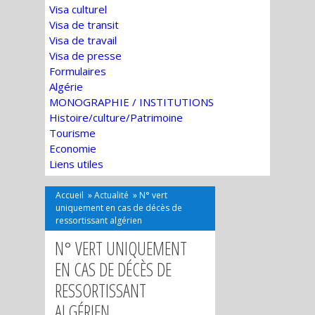
Visa culturel
Visa de transit
Visa de travail
Visa de presse
Formulaires
Algérie
MONOGRAPHIE / INSTITUTIONS
Histoire/culture/Patrimoine
Tourisme
Economie
Liens utiles
Accueil
»
Actualité
»
N° vert
uniquement en cas de décès de
ressortissant algérien
N° VERT UNIQUEMENT
EN CAS DE DÉCÈS DE
RESSORTISSANT
ALGÉRIEN