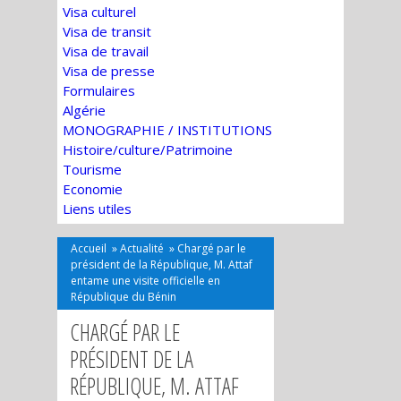
Visa culturel
Visa de transit
Visa de travail
Visa de presse
Formulaires
Algérie
MONOGRAPHIE / INSTITUTIONS
Histoire/culture/Patrimoine
Tourisme
Economie
Liens utiles
Accueil
»
Actualité
»
Chargé par le
président de la République, M. Attaf
entame une visite officielle en
République du Bénin
CHARGÉ PAR LE
PRÉSIDENT DE LA
RÉPUBLIQUE, M. ATTAF