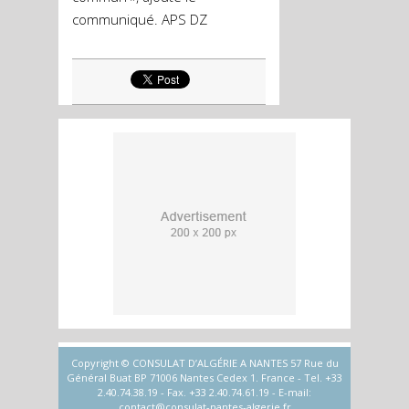
communiqué. APS DZ
Copyright © CONSULAT D’ALGÉRIE A NANTES 57 Rue du
Général Buat BP 71006 Nantes Cedex 1. France - Tel. +33
2.40.74.38.19 - Fax. +33 2.40.74.61.19 - E-mail:
contact@consulat-nantes-algerie.fr