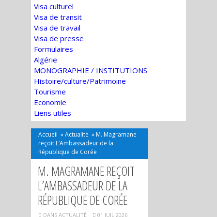
Visa culturel
Visa de transit
Visa de travail
Visa de presse
Formulaires
Algérie
MONOGRAPHIE / INSTITUTIONS
Histoire/culture/Patrimoine
Tourisme
Economie
Liens utiles
Accueil
»
Actualité
»
M. Magramane
reçoit L’Ambassadeur de la
République de Corée
M. MAGRAMANE REÇOIT
L’AMBASSADEUR DE LA
RÉPUBLIQUE DE CORÉE
DANS
ACTUALITÉ
01 JUIL 2026