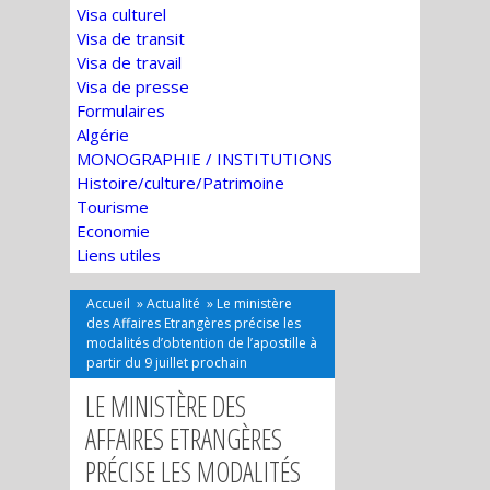
Visa culturel
Visa de transit
Visa de travail
Visa de presse
Formulaires
Algérie
MONOGRAPHIE / INSTITUTIONS
Histoire/culture/Patrimoine
Tourisme
Economie
Liens utiles
Accueil
»
Actualité
»
Le ministère
des Affaires Etrangères précise les
modalités d’obtention de l’apostille à
partir du 9 juillet prochain
LE MINISTÈRE DES
AFFAIRES ETRANGÈRES
PRÉCISE LES MODALITÉS