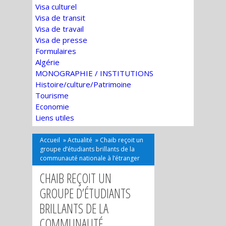
Visa culturel
Visa de transit
Visa de travail
Visa de presse
Formulaires
Algérie
MONOGRAPHIE / INSTITUTIONS
Histoire/culture/Patrimoine
Tourisme
Economie
Liens utiles
Accueil
»
Actualité
»
Chaib reçoit un
groupe d’étudiants brillants de la
communauté nationale à l’étranger
CHAIB REÇOIT UN
GROUPE D’ÉTUDIANTS
BRILLANTS DE LA
COMMUNAUTÉ