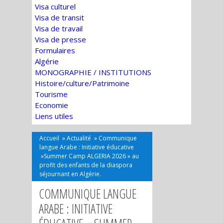
Visa culturel
Visa de transit
Visa de travail
Visa de presse
Formulaires
Algérie
MONOGRAPHIE / INSTITUTIONS
Histoire/culture/Patrimoine
Tourisme
Economie
Liens utiles
Accueil
»
Actualité
»
Communique
langue Arabe : Initiative éducative
»Summer Camp ALGERIA 2026 » au
profit des enfants de la diaspora
séjournant en Algérie.
COMMUNIQUE LANGUE
ARABE : INITIATIVE