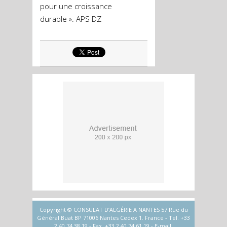
pour une croissance
durable ». APS DZ
Copyright © CONSULAT D’ALGÉRIE A NANTES 57 Rue du
Général Buat BP 71006 Nantes Cedex 1. France - Tel. +33
2.40.74.38.19 - Fax. +33 2.40.74.61.19 - E-mail: