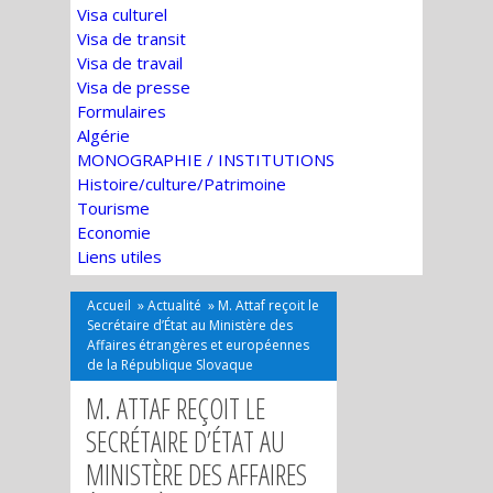
Visa culturel
Visa de transit
Visa de travail
Visa de presse
Formulaires
Algérie
MONOGRAPHIE / INSTITUTIONS
Histoire/culture/Patrimoine
Tourisme
Economie
Liens utiles
Accueil
»
Actualité
»
M. Attaf reçoit le
Secrétaire d’État au Ministère des
Affaires étrangères et européennes
de la République Slovaque
M. ATTAF REÇOIT LE
SECRÉTAIRE D’ÉTAT AU
MINISTÈRE DES AFFAIRES