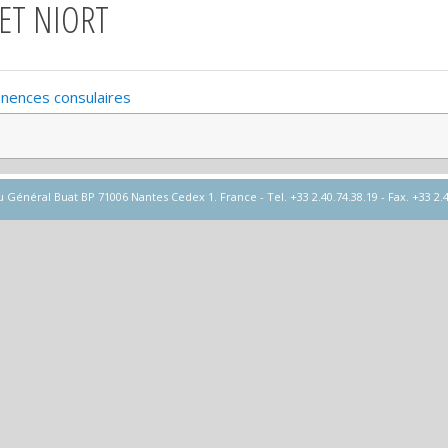
 ET NIORT
nences consulaires
éral Buat BP 71006 Nantes Cedex 1. France - Tel. +33 2.40.74.38.19 - Fax. +33 2.40