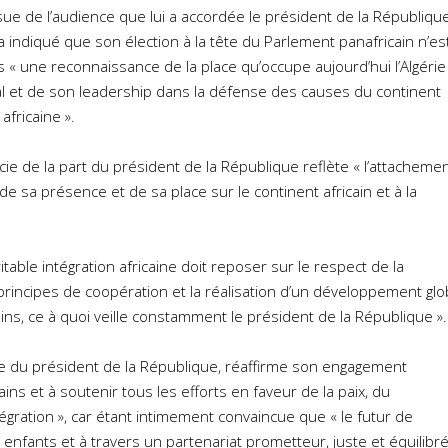
ssue de l’audience que lui a accordée le président de la République
indiqué que son élection à la tête du Parlement panafricain n’es
 une reconnaissance de la place qu’occupe aujourd’hui l’Algérie
nal et de son leadership dans la défense des causes du continent
africaine ».
ficie de la part du président de la République reflète « l’attacheme
e sa présence et de sa place sur le continent africain et à la
ritable intégration africaine doit reposer sur le respect de la
principes de coopération et la réalisation d’un développement glo
ains, ce à quoi veille constamment le président de la République ».
uite du président de la République, réaffirme son engagement
ns et à soutenir tous les efforts en faveur de la paix, du
égration », car étant intimement convaincue que « le futur de
s enfants et à travers un partenariat prometteur, juste et équilibré