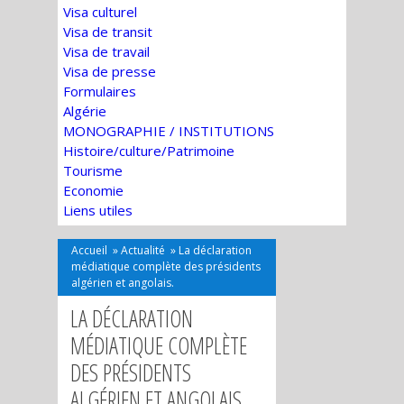
Visa culturel
Visa de transit
Visa de travail
Visa de presse
Formulaires
Algérie
MONOGRAPHIE / INSTITUTIONS
Histoire/culture/Patrimoine
Tourisme
Economie
Liens utiles
Accueil
»
Actualité
»
La déclaration
médiatique complète des présidents
algérien et angolais.
LA DÉCLARATION
MÉDIATIQUE COMPLÈTE
DES PRÉSIDENTS
ALGÉRIEN ET ANGOLAIS.