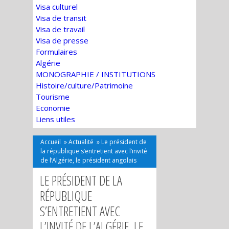
Visa culturel
Visa de transit
Visa de travail
Visa de presse
Formulaires
Algérie
MONOGRAPHIE / INSTITUTIONS
Histoire/culture/Patrimoine
Tourisme
Economie
Liens utiles
Accueil
»
Actualité
»
Le président de
la république s’entretient avec l’invité
de l’Algérie, le président angolais
LE PRÉSIDENT DE LA
RÉPUBLIQUE
S’ENTRETIENT AVEC
L’INVITÉ DE L’ALGÉRIE, LE