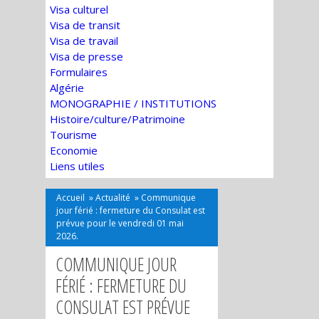
Visa culturel
Visa de transit
Visa de travail
Visa de presse
Formulaires
Algérie
MONOGRAPHIE / INSTITUTIONS
Histoire/culture/Patrimoine
Tourisme
Economie
Liens utiles
Accueil
»
Actualité
»
Communique
jour férié : fermeture du Consulat est
prévue pour le vendredi 01 mai
2026.
COMMUNIQUE JOUR
FÉRIÉ : FERMETURE DU
CONSULAT EST PRÉVUE