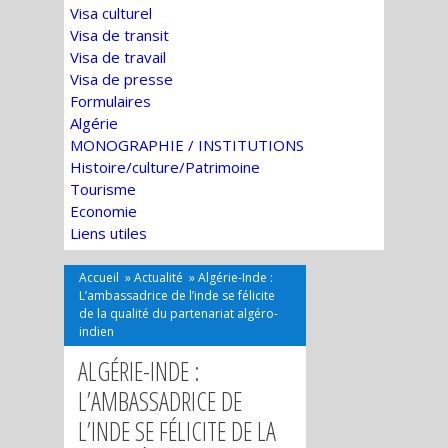
Visa culturel
Visa de transit
Visa de travail
Visa de presse
Formulaires
Algérie
MONOGRAPHIE / INSTITUTIONS
Histoire/culture/Patrimoine
Tourisme
Economie
Liens utiles
Accueil
»
Actualité
»
Algérie-Inde :
L’ambassadrice de l’inde se félicite
de la qualité du partenariat algéro-
indien
ALGÉRIE-INDE :
L’AMBASSADRICE DE
L’INDE SE FÉLICITE DE LA