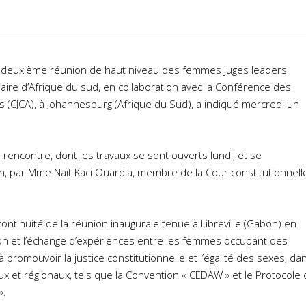
 la deuxième réunion de haut niveau des femmes juges leaders
iciaire d’Afrique du sud, en collaboration avec la Conférence des
nes (CJCA), à Johannesburg (Afrique du Sud), a indiqué mercredi un
 rencontre, dont les travaux se sont ouverts lundi, et se
n, par Mme Naït Kaci Ouardia, membre de la Cour constitutionnelle
 continuité de la réunion inaugurale tenue à Libreville (Gabon) en
tion et l’échange d’expériences entre les femmes occupant des
à promouvoir la justice constitutionnelle et l’égalité des sexes, da
x et régionaux, tels que la Convention « CEDAW » et le Protocole 
».