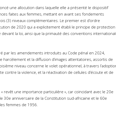
ncé une allocution dans laquelle elle a présenté le dispositif
lences faites aux femmes, mettant en avant ses fondements
s trois (3) niveaux complémentaires. Le premier est d’ordre
tution de 2020 qui a explicitement établi le principe de protection
té devant la loi, ainsi que la primauté des conventions internationa
ustré par les amendements introduits au Code pénal en 2024,
 le harcèlement et la diffusion d’images attentatoires, assortis de
oisième niveau concerne le volet opérationnel, à travers l’adoptio
te contre la violence, et la réactivation de cellules d’écoute et de
« revêt une importance particulière », car coïncidant avec le 20e
e 30e anniversaire de la Constitution sud-africaine et le 60e
 des femmes de 1956.