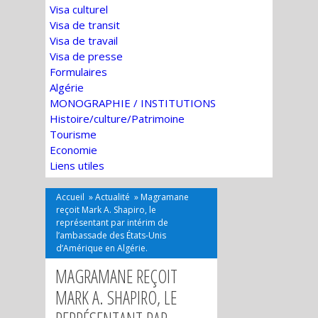
Visa culturel
Visa de transit
Visa de travail
Visa de presse
Formulaires
Algérie
MONOGRAPHIE / INSTITUTIONS
Histoire/culture/Patrimoine
Tourisme
Economie
Liens utiles
Accueil
»
Actualité
»
Magramane
reçoit Mark A. Shapiro, le
représentant par intérim de
l’ambassade des États-Unis
d’Amérique en Algérie.
MAGRAMANE REÇOIT
MARK A. SHAPIRO, LE