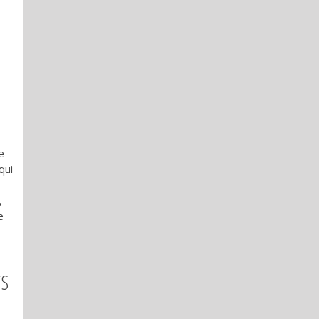
e
qui
,
e
TS