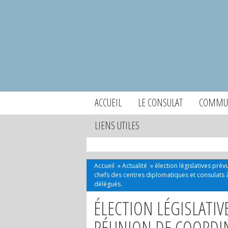
ACCUEIL
LE CONSULAT
COMMUN
LIENS UTILES
Accueil
»
Actualité
»
élection législatives prév
chefs des centres diplomatiques et consulats à
délégués.
ÉLECTION LÉGISLATIVE
RÉUNION DE COORDINA