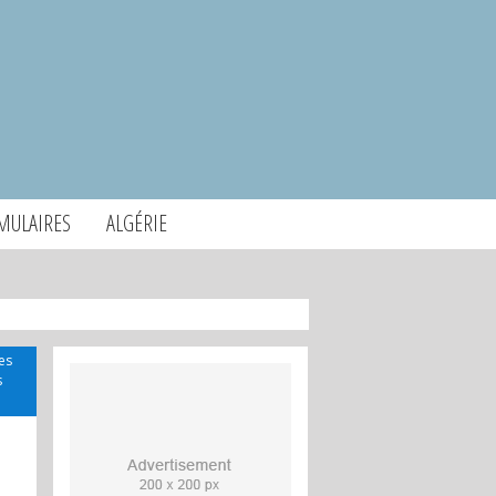
MULAIRES
ALGÉRIE
es
s