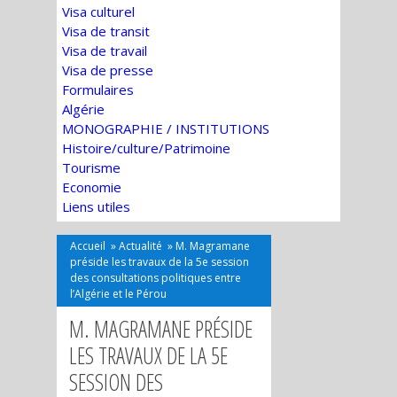
Visa culturel
Visa de transit
Visa de travail
Visa de presse
Formulaires
Algérie
MONOGRAPHIE / INSTITUTIONS
Histoire/culture/Patrimoine
Tourisme
Economie
Liens utiles
Accueil
»
Actualité
»
M. Magramane
préside les travaux de la 5e session
des consultations politiques entre
l’Algérie et le Pérou
M. MAGRAMANE PRÉSIDE
LES TRAVAUX DE LA 5E
SESSION DES