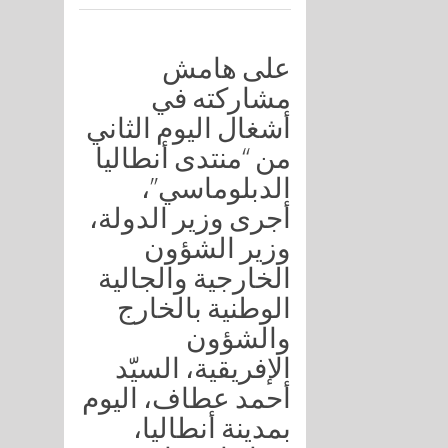
على هامش
مشاركته في
أشغال اليوم الثاني
من “منتدى أنطاليا
الدبلوماسي”،
أجرى وزير الدولة،
وزير الشؤون
الخارجية والجالية
الوطنية بالخارج
والشؤون
الإفريقية، السيّد
أحمد عطاف، اليوم
بمدينة أنطاليا،