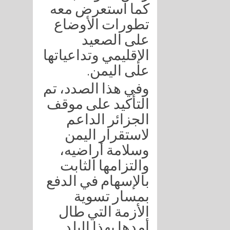
كما استعرض معه
تطورات الأوضاع
على الصعيد
الإقليمي وتداعياتها
على اليمن.
وفي هذا الصدد، تم
التأكيد على موقف
الجزائر الداعم
لاستقرار اليمن
وسلامة أراضيه،
والتزامها الثابت
بالإسهام في الدفع
بمسار تسوية
الأزمة التي طال
أمدها بهذا البلد