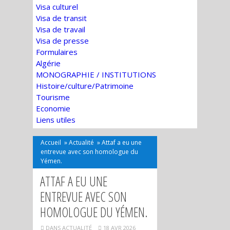
Visa culturel
Visa de transit
Visa de travail
Visa de presse
Formulaires
Algérie
MONOGRAPHIE / INSTITUTIONS
Histoire/culture/Patrimoine
Tourisme
Economie
Liens utiles
Accueil
»
Actualité
»
Attaf a eu une
entrevue avec son homologue du
Yémen.
ATTAF A EU UNE
ENTREVUE AVEC SON
HOMOLOGUE DU YÉMEN.
DANS
ACTUALITÉ
18 AVR 2026