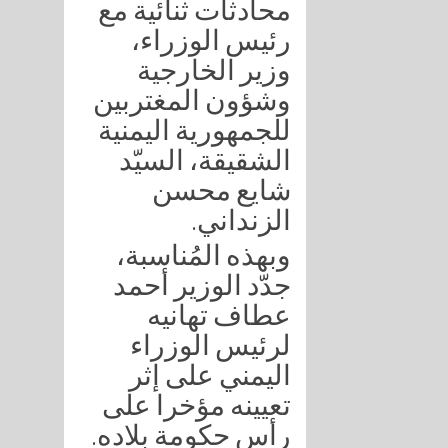
محادثات ثنائية مع
رئيس الوزراء،
وزير الخارجية
وشؤون المغتربين
للجمهورية اليمنية
الشقيقة، السيّد
شايع محسن
الزنداني.
وبهذه المُناسبة،
جدّد الوزير أحمد
عطاف تهانيه
لرئيس الوزراء
اليمني على إثر
تعيينه مؤخرا على
رأس حكومة بلاده.