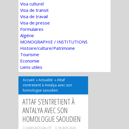
Visa culturel
Visa de transit
Visa de travail
Visa de presse
Formulaires
Algérie
MONOGRAPHIE / INSTITUTIONS
Histoire/culture/Patrimoine
Tourisme
Economie
Liens utiles
Accueil
»
Actualité
»
Attaf
s’entretient à Antalya avec son
homologue saoudien
ATTAF S’ENTRETIENT À
ANTALYA AVEC SON
HOMOLOGUE SAOUDIEN
DANS
ACTUALITÉ
18 AVR 2026