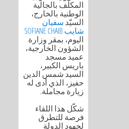
المكلف بالجالية
الوطنية بالخارج،
السيّد
سفيان
شايب SOFIANE CHAIB
اليوم، بمقر وزارة
الشؤون الخارجية،
عميد مسجد
باريس الكبير،
السيد شمس الدين
حفيز، الذي أدى له
زيارة مجاملة.
شكّل هذا اللقاء
فرصة للتطرق
لجهود الدولة