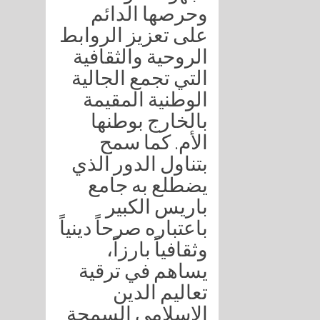
وحرصها الدائم
على تعزيز الروابط
الروحية والثقافية
التي تجمع الجالية
الوطنية المقيمة
بالخارج بوطنها
الأم. كما سمح
بتناول الدور الذي
يضطلع به جامع
باريس الكبير
باعتباره صرحاً دينياً
وثقافياً بارزاً،
يساهم في ترقية
تعاليم الدين
الإسلامي السمحة