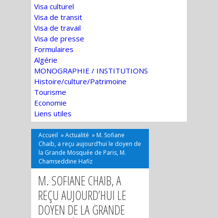
Visa culturel
Visa de transit
Visa de travail
Visa de presse
Formulaires
Algérie
MONOGRAPHIE / INSTITUTIONS
Histoire/culture/Patrimoine
Tourisme
Economie
Liens utiles
Accueil
»
Actualité
»
M. Sofiane
Chaib, a reçu aujourd’hui le doyen de
la Grande Mosquée de Paris, M.
Chamseddine Hafiz
M. SOFIANE CHAIB, A
REÇU AUJOURD’HUI LE
DOYEN DE LA GRANDE