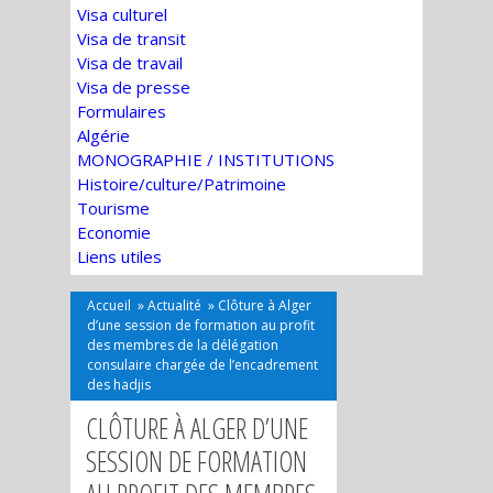
Visa culturel
Visa de transit
Visa de travail
Visa de presse
Formulaires
Algérie
MONOGRAPHIE / INSTITUTIONS
Histoire/culture/Patrimoine
Tourisme
Economie
Liens utiles
Accueil
»
Actualité
»
Clôture à Alger
d’une session de formation au profit
des membres de la délégation
consulaire chargée de l’encadrement
des hadjis
CLÔTURE À ALGER D’UNE
SESSION DE FORMATION