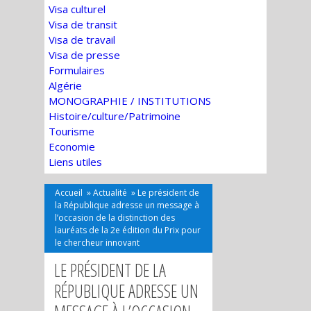
Visa culturel
Visa de transit
Visa de travail
Visa de presse
Formulaires
Algérie
MONOGRAPHIE / INSTITUTIONS
Histoire/culture/Patrimoine
Tourisme
Economie
Liens utiles
Accueil
»
Actualité
»
Le président de
la République adresse un message à
l’occasion de la distinction des
lauréats de la 2e édition du Prix pour
le chercheur innovant
LE PRÉSIDENT DE LA
RÉPUBLIQUE ADRESSE UN