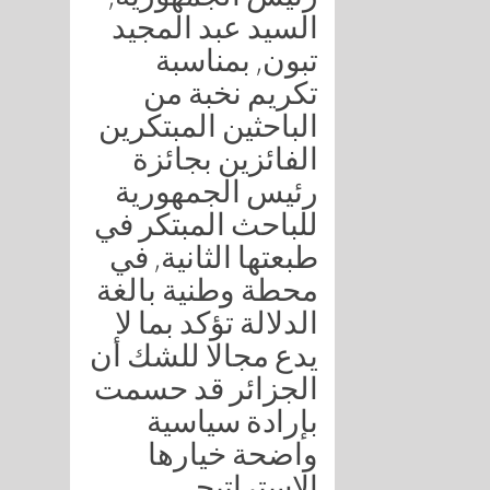
السيد عبد المجيد
تبون, بمناسبة
تكريم نخبة من
الباحثين المبتكرين
الفائزين بجائزة
رئيس الجمهورية
للباحث المبتكر في
طبعتها الثانية, في
محطة وطنية بالغة
الدلالة تؤكد بما لا
يدع مجالا للشك أن
الجزائر قد حسمت
بإرادة سياسية
واضحة خيارها
الاستراتيجي