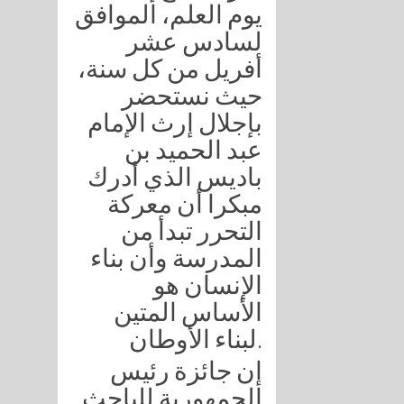
يوم العلم، الموافق
لسادس عشر
أفريل من كل سنة،
حيث نستحضر
بإجلال إرث الإمام
عبد الحميد بن
باديس الذي أدرك
مبكرا أن معركة
التحرر تبدأ من
المدرسة وأن بناء
الإنسان هو
الأساس المتين
لبناء الأوطان.
إن جائزة رئيس
الجمهورية للباحث