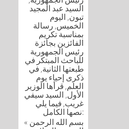
السيد عبد المجيد
تبون, اليوم
الخميس, رسالة
بمناسبة تكريم
الفائزين بجائزة
رئيس الجمهورية
للباحث المبتكر في
طبعتها الثانية, في
ذكرى إحياء يوم
العلم, قرأها الوزير
الأول, السيد سيفي
غريب, فيما يلي
نصها الكامل:
« بسم الله الرحمن