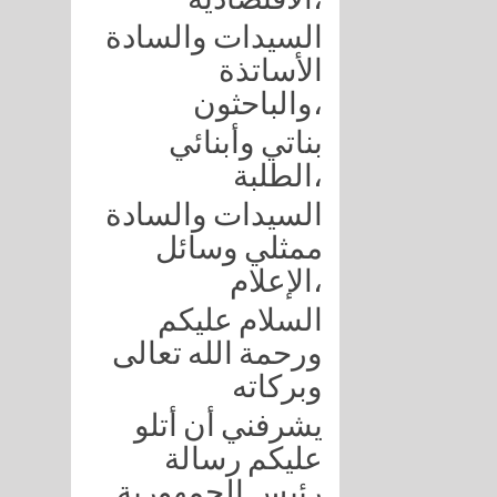
السيدات والسادة
الأساتذة
والباحثون،
بناتي وأبنائي
الطلبة،
السيدات والسادة
ممثلي وسائل
الإعلام،
السلام عليكم
ورحمة الله تعالى
وبركاته
يشرفني أن أتلو
عليكم رسالة
رئيس الجمهورية,