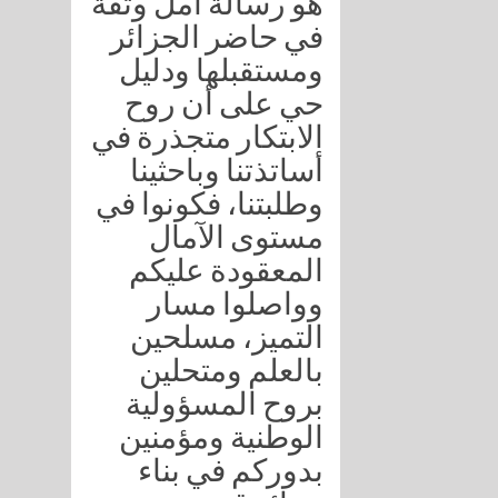
هو رسالة أمل وثقة
في حاضر الجزائر
ومستقبلها ودليل
حي على أن روح
الابتكار متجذرة في
أساتذتنا وباحثينا
وطلبتنا، فكونوا في
مستوى الآمال
المعقودة عليكم
وواصلوا مسار
التميز، مسلحين
بالعلم ومتحلين
بروح المسؤولية
الوطنية ومؤمنين
بدوركم في بناء