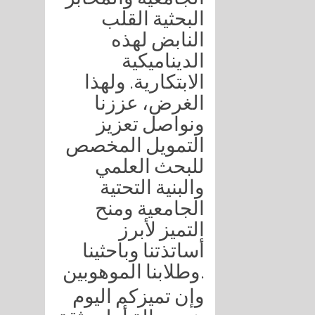
البحثية القلب
النابض لهذه
الديناميكية
الابتكارية. ولهذا
الغرض، عززنا
ونواصل تعزيز
التمويل المخصص
للبحث العلمي
والبنية التحتية
الجامعية ومنح
التميز لأبرز
أساتذتنا وباحثينا
وطلابنا الموهوبين.
وإن تميزكم اليوم