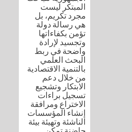
المبتكر ليست
مجرد تكريم، بل
هي رسالة دولة
تؤمن بكفاءاتها
وتجسيد لإرادة
واضحة في ربط
البحث العلمي
بالتنمية الاقتصادية
من خلال دعم
الابتكار وتشجيع
تسجيل براءات
الاختراع ومرافقة
إنشاء المؤسسات
الناشئة وتهيئة بيئة
حاضنة تمكن