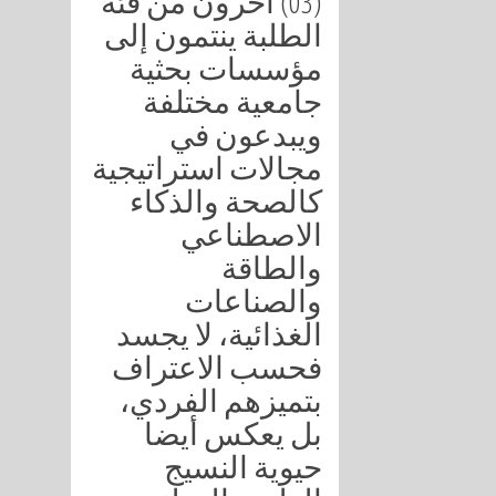
(03) آخرون من فئة
الطلبة ينتمون إلى
مؤسسات بحثية
جامعية مختلفة
ويبدعون في
مجالات استراتيجية
كالصحة والذكاء
الاصطناعي
والطاقة
والصناعات
الغذائية، لا يجسد
فحسب الاعتراف
بتميزهم الفردي،
بل يعكس أيضا
حيوية النسيج