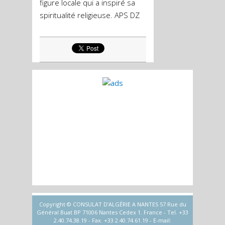
figure locale qui a inspiré sa
spiritualité religieuse. APS DZ
Copyright © CONSULAT D’ALGÉRIE A NANTES 57 Rue du
Général Buat BP 71006 Nantes Cedex 1. France - Tel. +33
2.40.74.38.19 - Fax. +33 2.40.74.61.19 - E-mail: