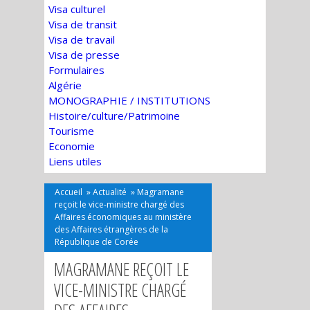
Visa culturel
Visa de transit
Visa de travail
Visa de presse
Formulaires
Algérie
MONOGRAPHIE / INSTITUTIONS
Histoire/culture/Patrimoine
Tourisme
Economie
Liens utiles
Accueil
»
Actualité
»
Magramane
reçoit le vice-ministre chargé des
Affaires économiques au ministère
des Affaires étrangères de la
République de Corée
MAGRAMANE REÇOIT LE
VICE-MINISTRE CHARGÉ