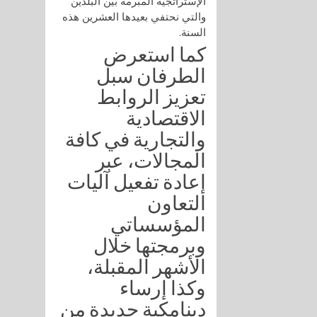
الإستراتجية المبرمة بين البلدين
والتي نحتفي بعيدها العشرين هذه
السنة.
كما استعرض
الطرفان سبل
تعزيز الروابط
الاقتصادية
والتجارية في كافة
المجالات، عبر
إعادة تفعيل آليات
التعاون
المؤسساتي
وبرمجتها خلال
الأشهر المقبلة،
وكذا إرساء
دينامكية جديدة من