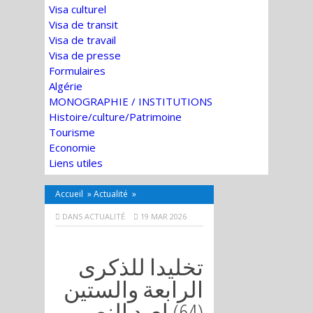
Visa culturel
Visa de transit
Visa de travail
Visa de presse
Formulaires
Algérie
MONOGRAPHIE / INSTITUTIONS
Histoire/culture/Patrimoine
Tourisme
Economie
Liens utiles
Accueil
»
Actualité
»
DANS
ACTUALITÉ
19 MAR 2026
تخليدا للذكرى
الرابعة والستين
(64) لعيد النصر،