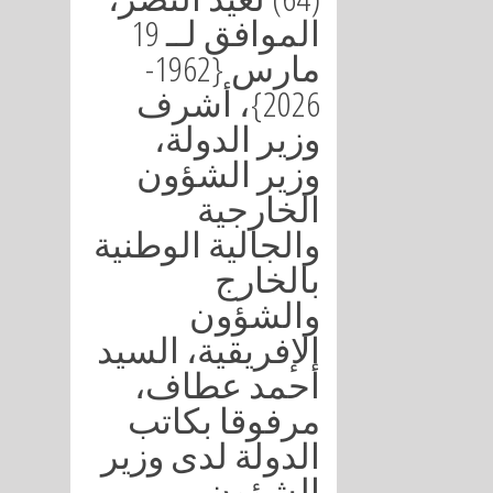
الموافق لــ 19
مارس {1962-
2026}، أشرف
وزير الدولة،
وزير الشؤون
الخارجية
والجالية الوطنية
بالخارج
والشؤون
الإفريقية، السيد
أحمد عطاف،
مرفوقا بكاتب
الدولة لدى وزير
الشؤون