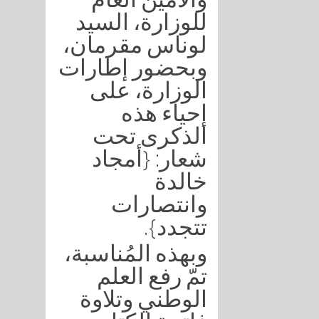
للوزارة، السيد
لوناس مقرمان،
وبحضور إطارات
الوزارة، على
إحياء هذه
الذكرى تحت
شعار: {أمجاد
خالدة
وانتصارات
تتجدد}.
وبهذه المُناسبة،
تمّ رفع العلم
الوطني وتلاوة