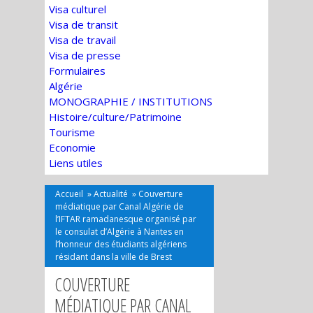
Visa culturel
Visa de transit
Visa de travail
Visa de presse
Formulaires
Algérie
MONOGRAPHIE / INSTITUTIONS
Histoire/culture/Patrimoine
Tourisme
Economie
Liens utiles
Accueil
»
Actualité
»
Couverture
médiatique par Canal Algérie de
l’IFTAR ramadanesque organisé par
le consulat d’Algérie à Nantes en
l’honneur des étudiants algériens
résidant dans la ville de Brest
COUVERTURE
MÉDIATIQUE PAR CANAL