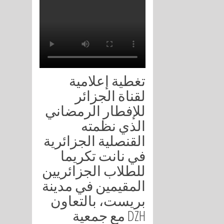
تغطية إعلامية
لقناة الجزائر
للإفطار الرمضاني
الذي نظمته
القنصلية الجزائرية
في نانت تكريما
للطلاب الجزائريين
المقيمين في مدينة
بريست، بالتعاون
مع جمعية DZH