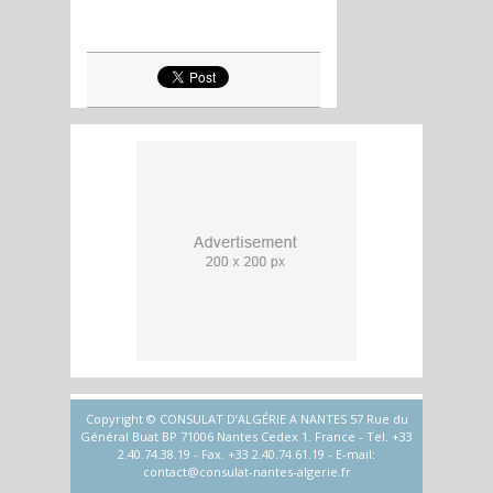
Copyright © CONSULAT D’ALGÉRIE A NANTES 57 Rue du
Général Buat BP 71006 Nantes Cedex 1. France - Tel. +33
2.40.74.38.19 - Fax. +33 2.40.74.61.19 - E-mail:
contact@consulat-nantes-algerie.fr