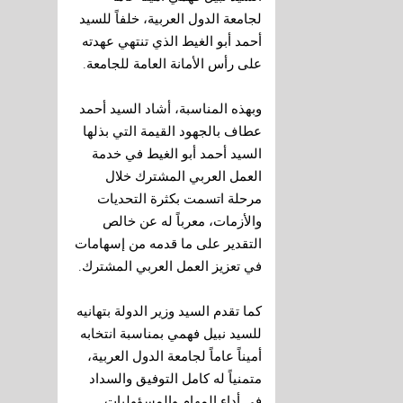
لجامعة الدول العربية، خلفاً للسيد
أحمد أبو الغيط الذي تنتهي عهدته
.
على رأس الأمانة العامة للجامعة
وبهذه المناسبة، أشاد السيد أحمد
عطاف بالجهود القيمة التي بذلها
السيد أحمد أبو الغيط في خدمة
العمل العربي المشترك خلال
مرحلة اتسمت بكثرة التحديات
والأزمات، معرباً له عن خالص
التقدير على ما قدمه من إسهامات
.
في تعزيز العمل العربي المشترك
كما تقدم السيد وزير الدولة بتهانيه
للسيد نبيل فهمي بمناسبة انتخابه
أميناً عاماً لجامعة الدول العربية،
متمنياً له كامل التوفيق والسداد
في أداء المهام والمسؤوليات