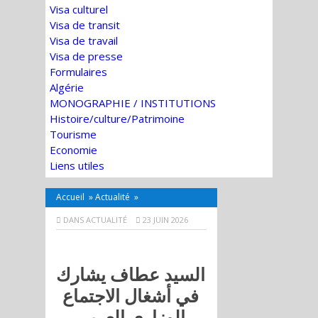
Visa culturel
Visa de transit
Visa de travail
Visa de presse
Formulaires
Algérie
MONOGRAPHIE / INSTITUTIONS
Histoire/culture/Patrimoine
Tourisme
Economie
Liens utiles
Accueil
»
Actualité
»
DANS
ACTUALITÉ
23 JUIN 2026
السيد عطاف يشارك
في أشغال الاجتماع
الوزاري العربي