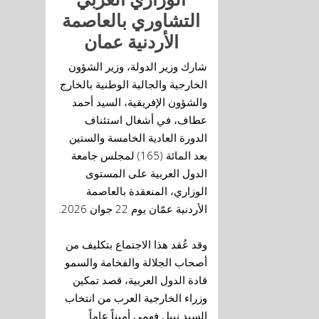
التشاوري بالعاصمة
الأردنية عمان
شارك وزير الدولة، وزير الشؤون
الخارجية والجالية الوطنية بالخارج
والشؤون الإفريقية، السيد أحمد
عطاف، في أشغال استئناف
الدورة العادية الخامسة والستين
بعد المائة (165) لمجلس جامعة
الدول العربية على المستوى
الوزاري، المنعقدة بالعاصمة
.
الأردنية عمّان يوم 22 جوان 2026
وقد عُقد هذا الاجتماع بتكليف من
أصحاب الجلالة والفخامة والسمو
قادة الدول العربية، قصد تمكين
وزراء الخارجية العرب من انتخاب
السيد نبيل فهمي أميناً عاماً