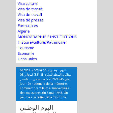
Visa culturel
Visa de transit
Visa de travail
Visa de presse
Formulaires
Algérie
MONOGRAPHIE / INSTITUTIONS
Histoire/culture/Patrimoine
Tourisme
Economie
Liens utiles
Accueil
»
Actualité
»
اليوم الوطني
للذاكرة المخلد للذكرى ال (81) لمجازر 08
ماي 2026/1945 شعب ضحى….. فانتصر.
Journée nationale de la mémoire,
commémorant le 81e anniversaire
des massacres du 8 mai 1945. Un
peuple a sacrifié… et a triomphé.
اليوم الوطني