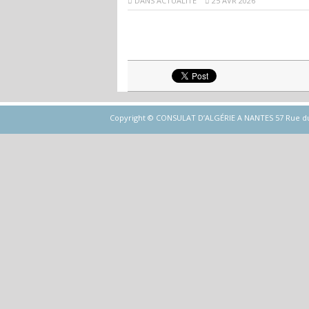
DANS
ACTUALITÉ
25 AVR 2026
Copyright © CONSULAT D’ALGÉRIE A NANTES 57 Rue du Gén