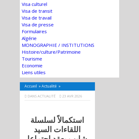
Visa culturel
Visa de transit
Visa de travail
Visa de presse
Formulaires
Algérie
MONOGRAPHIE / INSTITUTIONS
Histoire/culture/Patrimoine
Tourisme
Economie
Liens utiles
Accueil
»
Actualité
»
DANS
ACTUALITÉ
23 AVR 2026
استكمالاً لسلسلة
اللقاءات السيد
شايب يعقد اجتماعا