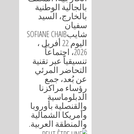
بالجالية الوطنية
بالخارج، السيد
سفيان
SOFIANE CHAIB
شايب
، اليوم 22 أفريل
2026، اجتماعاً
تنسيقياً عبر تقنية
التحاضر المرئي
عن بُعد، جمع
رؤساء مراكزنا
الدبلوماسية
والقنصلية بأوروبا
وأمريكا الشمالية
.
والمنطقة العربية