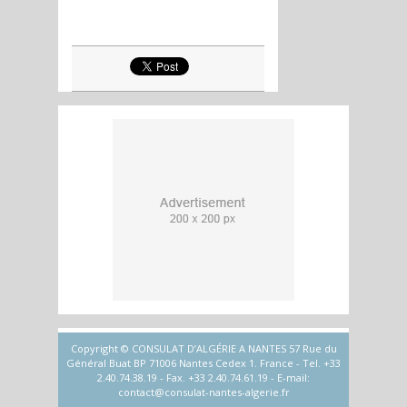
Copyright © CONSULAT D’ALGÉRIE A NANTES 57 Rue du
Général Buat BP 71006 Nantes Cedex 1. France - Tel. +33
2.40.74.38.19 - Fax. +33 2.40.74.61.19 - E-mail:
contact@consulat-nantes-algerie.fr