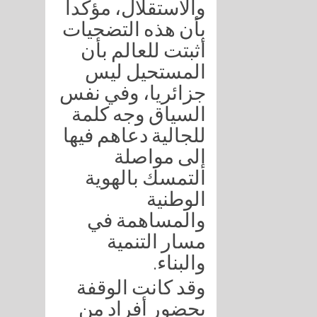
والاستقلال، مؤكدا
بأن هذه التضحيات
أثبتت للعالم بأن
المستحيل ليس
جزائريا، وفي نفس
السياق وجه كلمة
للجالية دعاهم فيها
إلى مواصلة
التمسك بالهوية
الوطنية
والمساهمة في
مسار التنمية
والبناء.
وقد كانت الوقفة
بحضور أفراد من