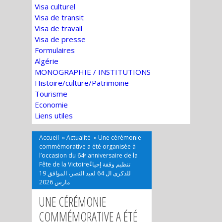
Visa culturel
Visa de transit
Visa de travail
Visa de presse
Formulaires
Algérie
MONOGRAPHIE / INSTITUTIONS
Histoire/culture/Patrimoine
Tourisme
Economie
Liens utiles
Accueil
»
Actualité
»
Une cérémonie
commémorative a été organisée à
l’occasion du 64ᵉ anniversaire de la
Fête de la Victoireتنظيم وقفة إحياءً
للذكرى ال 64 لعيد النصر، الموافق 19
مارس 2026
UNE CÉRÉMONIE
COMMÉMORATIVE A ÉTÉ