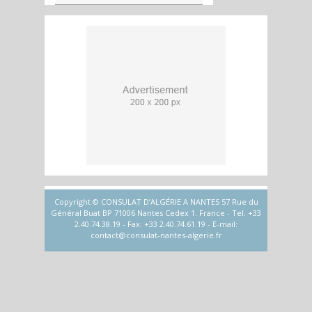
Copyright © CONSULAT D’ALGÉRIE A NANTES 57 Rue du
Général Buat BP 71006 Nantes Cedex 1. France - Tel. +33
2.40.74.38.19 - Fax. +33 2.40.74.61.19 - E-mail:
contact@consulat-nantes-algerie.fr