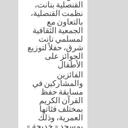
القنصلية بنانت،
نظمت القنصلية،
بالتعاون مع
الجمعية الثقافية
لمسلمي نانت
شرق، حفلاً لتوزيع
الجوائز على
الأطفال
الفائزين
والمشاركين في
مسابقة حفظ
القرآن الكريم
بمختلف فئاتها
العمرية، وذلك
بمسجد « خديجة »